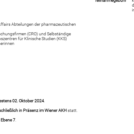
Teilnahmegebühr
k
d
i
Affairs Abteilungen der pharmazeutischen
rschungsfirmen (CRO) und Selbständige
szentren für Klinische Studien (KKS)
herinnen
estens 02. Oktober 2024
.
chließlich in Präsenz im Wiener AKH
statt.
f
Ebene 7
.