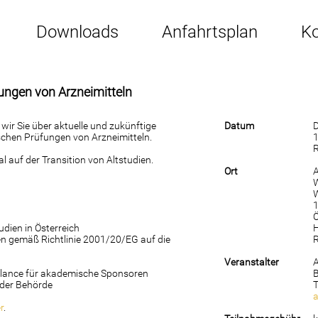
Downloads
Anfahrtsplan
Ko
ungen von Arzneimitteln
ir Sie über aktuelle und zukünftige
Datum
schen Prüfungen von Arzneimitteln.
1
R
 auf der Transition von Altstudien.
Ort
W
Ö
tudien in Österreich
H
en gemäß Richtlinie 2001/20/EG auf die
R
Veranstalter
ilance für akademische Sponsoren
 der Behörde
T
r
.