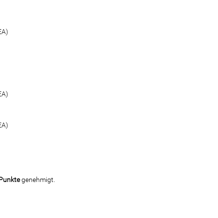
EA)
EA)
EA)
Punkte
genehmigt.