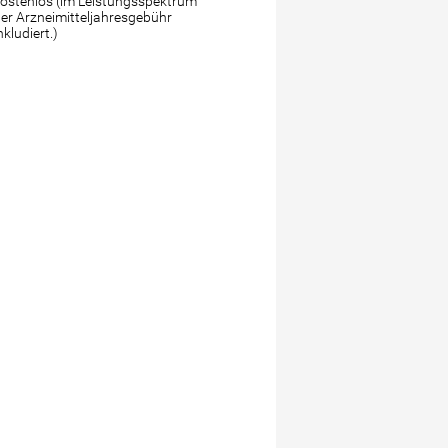
ostenlos (im Leistungsspektrum
er Arzneimitteljahresgebühr
nkludiert.)