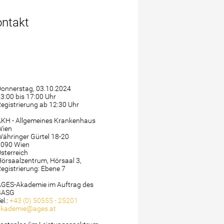
ntakt
Donnerstag, 03.10.2024
3:00 bis 17:00 Uhr
egistrierung ab 12:30 Uhr
AKH - Allgemeines Krankenhaus
Wien
ähringer Gürtel 18-20
1090 Wien
sterreich
örsaalzentrum, Hörsaal 3,
egistrierung: Ebene 7
AGES-Akademie im Auftrag des
BASG
el.:
+43 (0) 50555 - 25201
akademie@ages.at