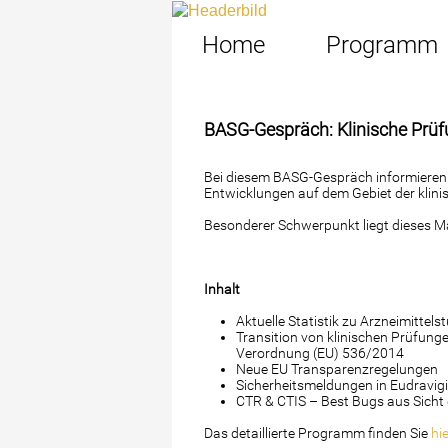
Home
Programm
BASG-Gespräch: Klinische Prüf
Bei diesem BASG-Gespräch informieren w
Entwicklungen auf dem Gebiet der klini
Besonderer Schwerpunkt liegt dieses Mal
Inhalt
Aktuelle Statistik zu Arzneimittels
Transition von klinischen Prüfung
Verordnung (EU) 536/2014
Neue EU Transparenzregelungen
Sicherheitsmeldungen in Eudravig
CTR & CTIS – Best Bugs aus Sicht
Das detaillierte Programm finden Sie
hie