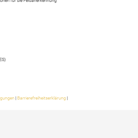
rsonen für die Feldanerkennung
ES)
ligungen
|
Barrierefreiheitserklärung
|