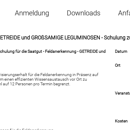
Anmeldung
Downloads
Anf
 GETREIDE und GROßSAMIGE LEGUMINOSEN - Schulung zum
Schulung für die Saatgut - Feldanerkennung -
GETREIDE und
Datum
Ort
sierungserhalt für die Feldanerkennung in Präsenz auf
m einen effizienten Wissensaustausch vor Ort zu
hl auf 12 Personen pro Termin begrenzt.
Veransta
Kosten