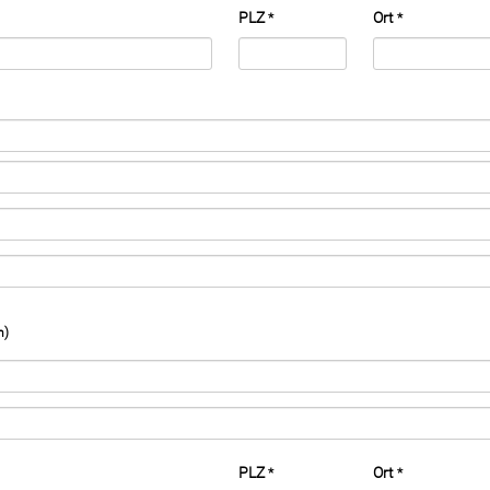
PLZ
Ort
*
*
h)
PLZ
Ort
*
*