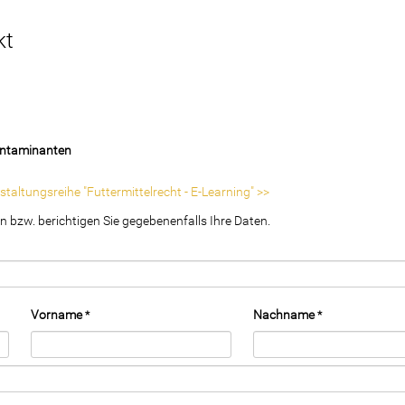
kt
Kontaminanten
altungsreihe "Futtermittelrecht - E-Learning" >>
an bzw. berichtigen Sie gegebenenfalls Ihre Daten.
Vorname
Nachname
*
*